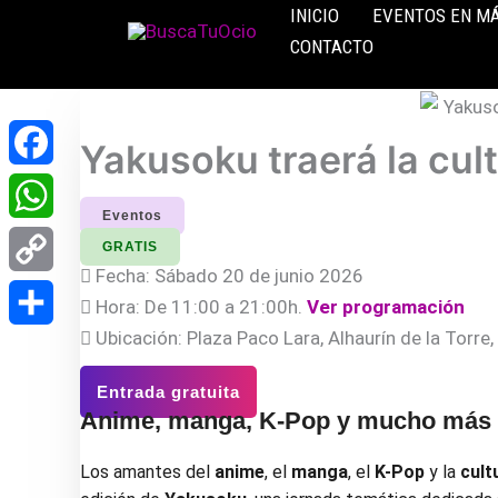
Ir
INICIO
EVENTOS EN M
al
CONTACTO
contenido
Yakusoku traerá la cult
Facebook
Eventos
WhatsApp
GRATIS
Fecha: Sábado 20 de junio 2026
Copy
Hora: De 11:00 a 21:00h.
Ver programación
Ubicación: Plaza Paco Lara, Alhaurín de la Torre,
Link
Compartir
Entrada gratuita
Anime, manga, K-Pop y mucho más e
Los amantes del
anime
, el
manga
, el
K-Pop
y la
cult