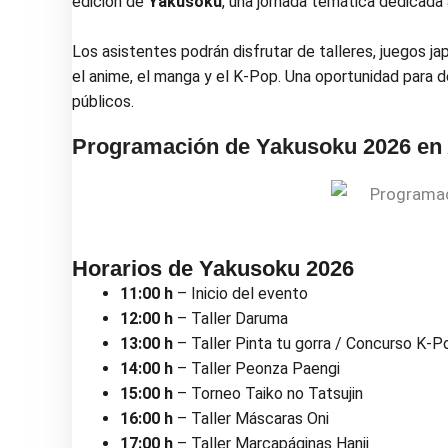
edición de
Yakusoku
, una jornada temática dedicada 
Los asistentes podrán disfrutar de talleres, juegos 
el anime, el manga y el K-Pop. Una oportunidad para 
públicos.
Programación de Yakusoku 2026 en A
Horarios de Yakusoku 2026
11:00 h
– Inicio del evento
12:00 h
– Taller Daruma
13:00 h
– Taller Pinta tu gorra / Concurso K-P
14:00 h
– Taller Peonza Paengi
15:00 h
– Torneo Taiko no Tatsujin
16:00 h
– Taller Máscaras Oni
17:00 h
– Taller Marcapáginas Hanji