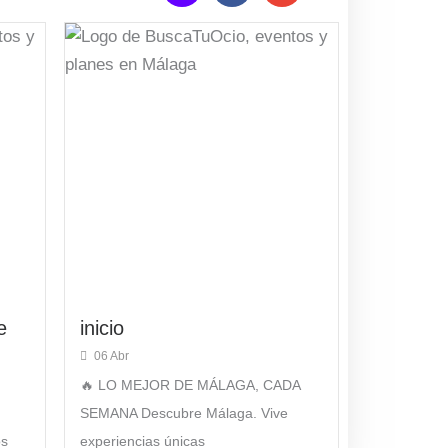
s
c
v
t
e
e
a
b
l
g
o
o
r
o
p
a
k
e
m
e
inicio
06 Abr
🔥 LO MEJOR DE MÁLAGA, CADA
SEMANA Descubre Málaga. Vive
os
experiencias únicas