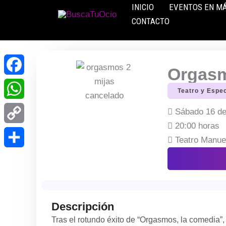
Ir
INICIO
EVENTOS EN M
al
CONTACTO
contenido
Orgasm
Facebook
Teatro y Espe
WhatsApp
Sábado 16 de
20:00 horas
Copy
Teatro Manue
Link
Compartir
Descripción
Tras el rotundo éxito de “Orgasmos, la comedia