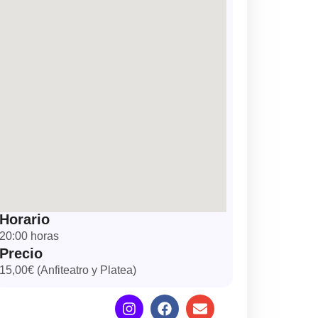
Horario
20:00 horas
Precio
15,00€ (Anfiteatro y Platea)
I
F
E
n
a
n