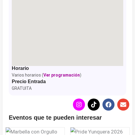
Horario
Varios horarios (
Ver programación
)
Precio Entrada
GRATUITA
I
T
F
E
n
i
a
n
s
k
c
v
Eventos que te pueden interesar
t
t
e
e
a
o
b
l
g
k
o
o