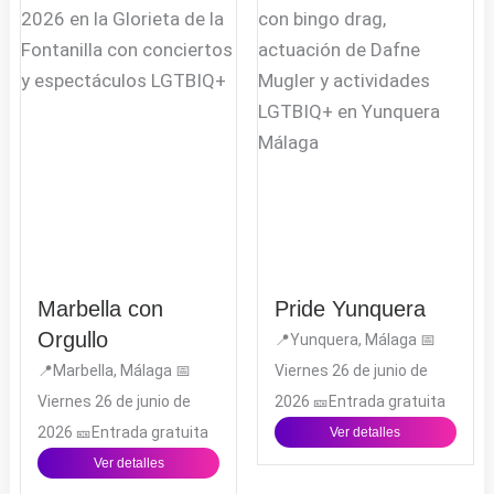
r
o
p
a
k
e
m
Marbella con
Pride Yunquera
Orgullo
📍Yunquera, Málaga 📅
📍Marbella, Málaga 📅
Viernes 26 de junio de
Viernes 26 de junio de
2026 🎫Entrada gratuita
2026 🎫Entrada gratuita
Ver detalles
Ver detalles