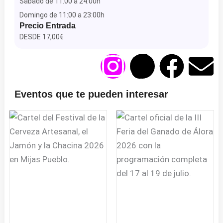
Sábado de 11:00 a 24:00h
Domingo de 11:00 a 23:00h
Precio Entrada
DESDE 17,00€
I
T
F
E
n
i
a
n
Eventos que te pueden interesar
s
k
c
v
t
t
e
e
a
o
b
l
g
k
o
o
r
o
p