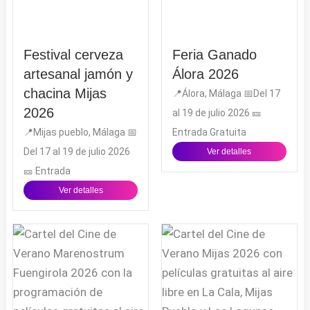
a
k
e
m
Festival cerveza
Feria Ganado
artesanal jamón y
Álora 2026
chacina Mijas
📍Álora, Málaga 📅Del 17
2026
al 19 de julio 2026 🎫
📍Mijas pueblo, Málaga 📅
Entrada Gratuita
Del 17 al 19 de julio 2026
Ver detalles
🎫 Entrada
Ver detalles